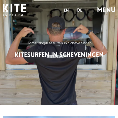
MENu
en
de
Home
/
Blog
/
Kitesurfen in Scheveningen
Kitesurfen in Scheveningen