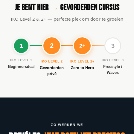
JE BENT HIER
→
GEVORDERDEN CURSUS
IKO Level 2 & 2+ — perfecte plek om door te groeien
2
1
3
2+
IKO LEVEL 1
IKO LEVEL 3
IKO LEVEL 2
IKO LEVEL 2+
Beginnersdeal
Freestyle /
Gevorderden
Zero to Hero
Waves
privé
ZO WERKEN WE