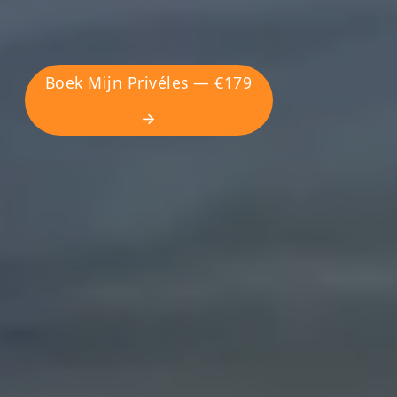
Boek Mijn Privéles — €179
→