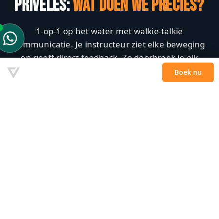
PRIVÉLES:
WAT DOEN WE PRECIES?
1-op-1 op het water met walkie-talkie
communicatie. Je instructeur ziet elke beweging
en geeft direct feedback. Zo doorbreek je elk
plateau.
Privé-les — €179/uur
Boek nu →
✓ 1-op-1 · ✓ Walkie-talkie · ✓ Snelste progressie