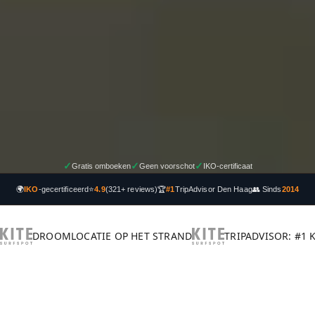
✓
✓
✓
Gratis omboeken
Geen voorschot
IKO-certificaat
🌍
IKO
-gecertificeerd
⭐
4.9
(321+ reviews)
🏆
#1
TripAdvisor Den Haag
👥 Sinds
2014
DROOMLOCATIE OP HET STRAND
TRIPADVISOR: #1