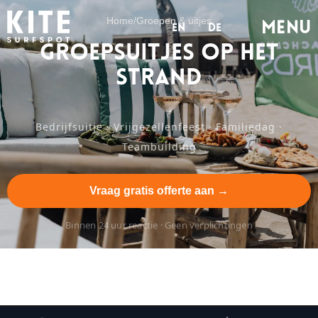
Home
/
Groepen & uitjes
MENu
en
de
Groepsuitjes op het
strand
Bedrijfsuitje · Vrijgezellenfeest · Familiedag ·
Teambuilding
Vraag gratis offerte aan →
Binnen 24 uur reactie · Geen verplichtingen