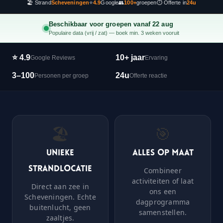
🏖️ Strand
Scheveningen
⭐
4.9
Google
👥
100+
groepen
⏱️ Offerte in
24u
Beschikbaar voor groepen vanaf 22 aug
Populaire data (vrij / zat) — boek min. 3 weken vooruit
⭐ 4.9
10+ jaar
Google Reviews
Ervaring
3–100
24u
Personen per groep
Offerte reactie
🏖️
🎯
Unieke
Alles op maat
strandlocatie
Combineer
activiteiten of laat
Direct aan zee in
ons een
Scheveningen. Echte
dagprogramma
buitenlucht, geen
samenstellen.
zaaltjes.