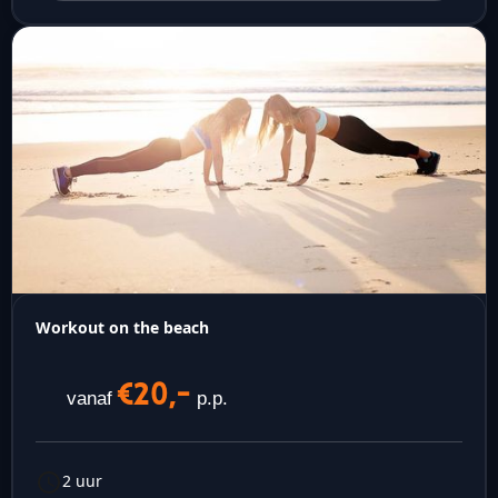
Workout on the beach
€20,-
vanaf
p.p.
2 uur