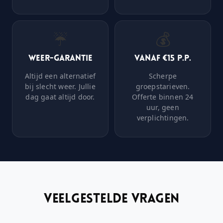
☔
💰
Weer-garantie
Vanaf €15 p.p.
Altijd een alternatief
Scherpe
bij slecht weer. Jullie
groepstarieven.
dag gaat altijd door.
Offerte binnen 24
uur, geen
verplichtingen.
Veelgestelde vragen