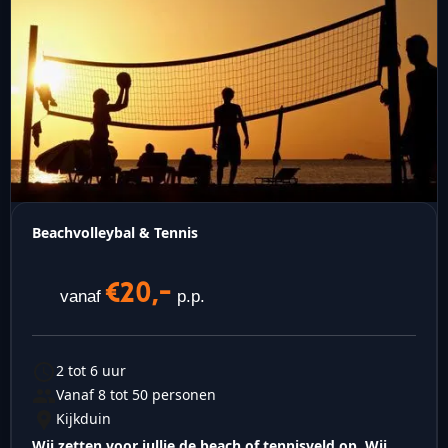
Beachvolleybal & Tennis
€20,-
vanaf
p.p.
2 tot 6 uur
Vanaf 8 tot 50 personen
Kijkduin
Wij zetten voor jullie de beach of tennisveld op. Wij