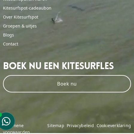
Kitesurfspot-cadeaubon
Over Kitesurfspot
Groepen & uitjes
Blogs
Contact
Boek Nu Een Kitesurfles
Boek nu
Algemene
|
Sitemap
|
Privacybeleid
|
Cookieverklaring
voorwaarden