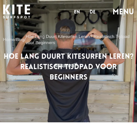
MENu
en
de
Hoe Lang Duurt Kitesurfen Leren? Realistisch Tijdpad
Home
/
Blog
/
voor Beginners
Hoe Lang Duurt Kitesurfen Leren?
Realistisch Tijdpad voor
Beginners