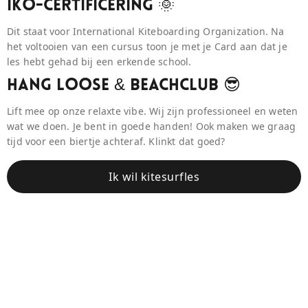
IKO-Certificering 🌞
Dit staat voor International Kiteboarding Organization. Na
het voltooien van een cursus toon je met je Card aan dat je
les hebt gehad bij een erkende school.
Hang Loose & BeaCHCLUB 😎
Lift mee op onze relaxte vibe. Wij zijn professioneel en weten
wat we doen. Je bent in goede handen! Ook maken we graag
tijd voor een biertje achteraf. Klinkt dat goed?
Ik wil kitesurfles