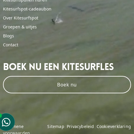
Kitesurfspot-cadeaubon
Over Kitesurfspot
Groepen & uitjes
Blogs
Contact
Boek Nu Een Kitesurfles
Boek nu
Algemene
|
Sitemap
|
Privacybeleid
|
Cookieverklaring
voorwaarden