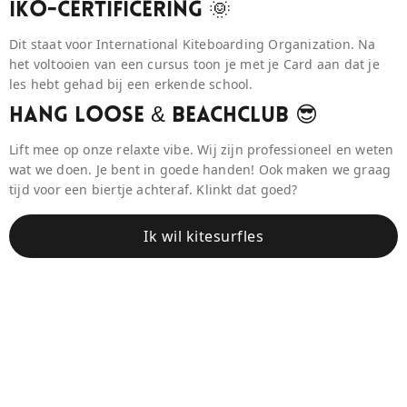
IKO-Certificering 🌞
Dit staat voor International Kiteboarding Organization. Na
het voltooien van een cursus toon je met je Card aan dat je
les hebt gehad bij een erkende school.
Hang Loose & BeaCHCLUB 😎
Lift mee op onze relaxte vibe. Wij zijn professioneel en weten
wat we doen. Je bent in goede handen! Ook maken we graag
tijd voor een biertje achteraf. Klinkt dat goed?
Ik wil kitesurfles