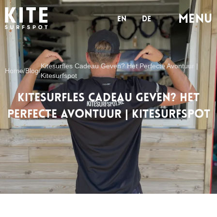
MENu
en
de
Kitesurfles Cadeau Geven? Het Perfecte Avontuur |
Home
/
Blog
/
Kitesurfspot
Kitesurfles Cadeau Geven? Het
Perfecte Avontuur | Kitesurfspot