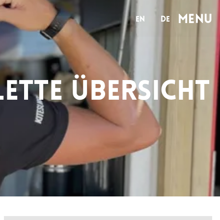
MENu
en
de
ette Übersicht