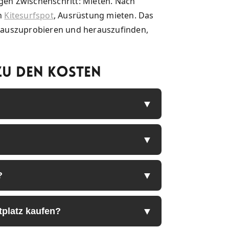
ugen Zwischenschritt: Mieten. Nach
ch
Kitesurfspot
, Ausrüstung mieten. Das
ds auszuprobieren und herauszufinden,
 zu den Kosten
?
tplatz kaufen?