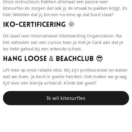
Onze instructeurs hebben allemaal een passie voor
kitesurfen én zorgen dat ook jij de smaak te pakken krijgt. En
hóe! Wedden dat jij binnen no-time op dat bord staat?
IKO-Certificering 🌞
Dit staat voor International Kiteboarding Organization. Na
het voltooien van een cursus toon je met je Card aan dat je
les hebt gehad bij een erkende school.
Hang Loose & BeaCHCLUB 😎
Lift mee op onze relaxte vibe. Wij zijn professioneel en weten
wat we doen. Je bent in goede handen! Ook maken we graag
tijd voor een biertje achteraf. Klinkt dat goed?
Ik wil kitesurfles