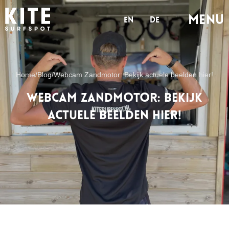
MENu
en
de
Home
/
Blog
/
Webcam Zandmotor: Bekijk actuele beelden hier!
Webcam Zandmotor: Bekijk
actuele beelden hier!