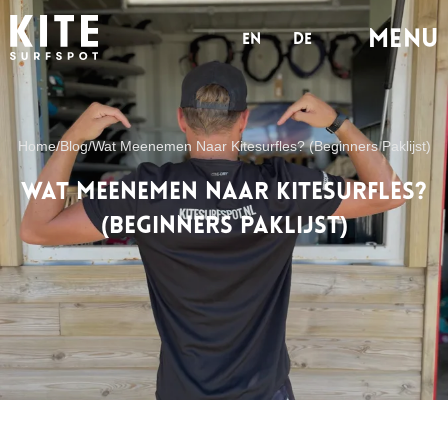
MENu
en
de
Home
/
Blog
/
Wat Meenemen Naar Kitesurfles? (Beginners Paklijst)
Wat Meenemen Naar Kitesurfles?
(Beginners Paklijst)