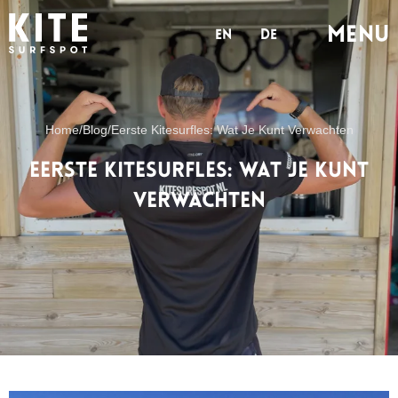
MENu
en
de
Home
/
Blog
/
Eerste Kitesurfles: Wat Je Kunt Verwachten
Eerste Kitesurfles: Wat Je Kunt
Verwachten