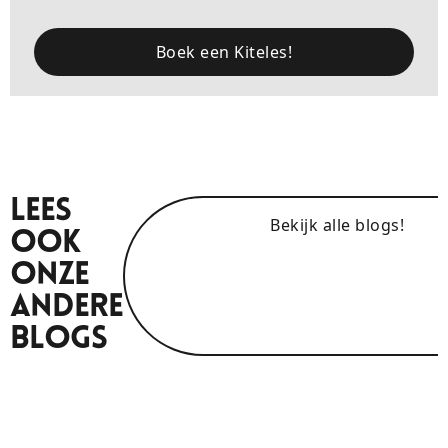
Boek een Kiteles!
Lees
Bekijk alle blogs!
Ook
Onze
Andere
Blogs
21/4/26
Kitesurfles in Den Haag
26/3/26