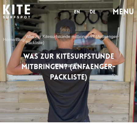
MENu
en
de
Was zur Kitesurfstunde mitbringen? (Anfaenger-
Home
/
Blog
/
Packliste)
Was zur Kitesurfstunde
mitbringen? (Anfaenger-
Packliste)