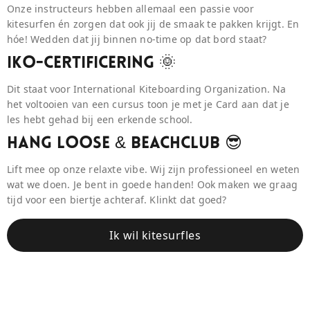
Onze instructeurs hebben allemaal een passie voor
kitesurfen én zorgen dat ook jij de smaak te pakken krijgt. En
hóe! Wedden dat jij binnen no-time op dat bord staat?
IKO-Certificering 🌞
Dit staat voor International Kiteboarding Organization. Na
het voltooien van een cursus toon je met je Card aan dat je
les hebt gehad bij een erkende school.
Hang Loose & BeaCHCLUB 😎
Lift mee op onze relaxte vibe. Wij zijn professioneel en weten
wat we doen. Je bent in goede handen! Ook maken we graag
tijd voor een biertje achteraf. Klinkt dat goed?
Ik wil kitesurfles