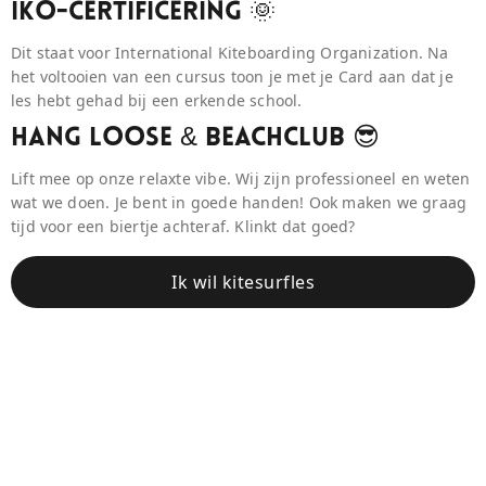
IKO-Certificering 🌞
Dit staat voor International Kiteboarding Organization. Na
het voltooien van een cursus toon je met je Card aan dat je
les hebt gehad bij een erkende school.
Hang Loose & BeaCHCLUB 😎
Lift mee op onze relaxte vibe. Wij zijn professioneel en weten
wat we doen. Je bent in goede handen! Ook maken we graag
tijd voor een biertje achteraf. Klinkt dat goed?
Ik wil kitesurfles