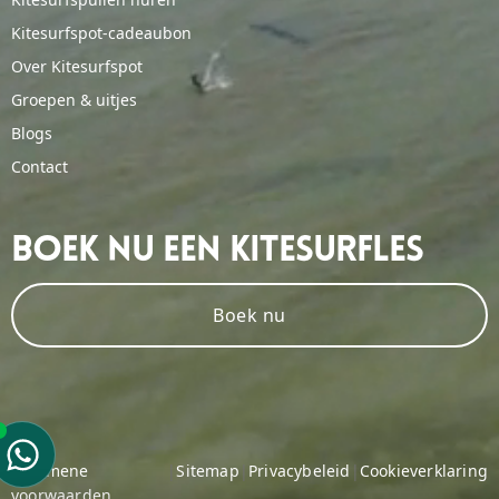
Kitesurfspot-cadeaubon
Over Kitesurfspot
Groepen & uitjes
Blogs
Contact
Boek Nu Een Kitesurfles
Boek nu
Algemene
|
Sitemap
|
Privacybeleid
|
Cookieverklaring
voorwaarden