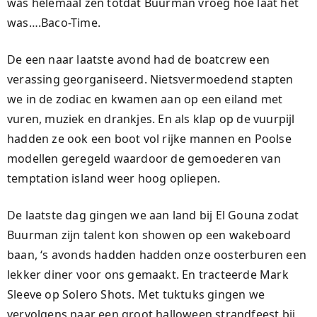
was helemaal zen totdat Buurman vroeg hoe laat het
was….Baco-Time.
De een naar laatste avond had de boatcrew een
verassing georganiseerd. Nietsvermoedend stapten
we in de zodiac en kwamen aan op een eiland met
vuren, muziek en drankjes. En als klap op de vuurpijl
hadden ze ook een boot vol rijke mannen en Poolse
modellen geregeld waardoor de gemoederen van
temptation island weer hoog opliepen.
De laatste dag gingen we aan land bij El Gouna zodat
Buurman zijn talent kon showen op een wakeboard
baan, ‘s avonds hadden hadden onze oosterburen een
lekker diner voor ons gemaakt. En tracteerde Mark
Sleeve op Solero Shots. Met tuktuks gingen we
vervolgens naar een groot halloween strandfeest bij