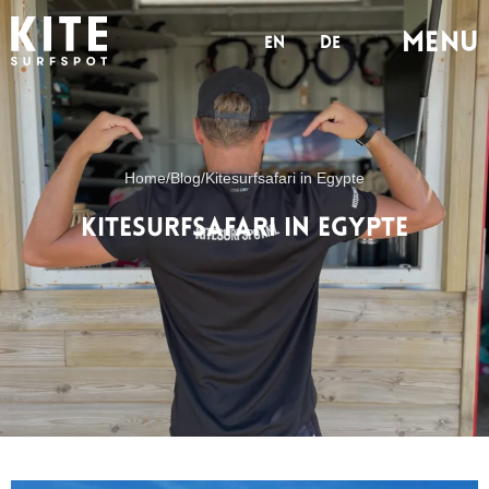
MENu
en
de
Home
/
Blog
/
Kitesurfsafari in Egypte
Kitesurfsafari in Egypte