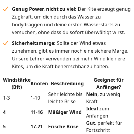
Genug Power, nicht zu viel:
Der Kite erzeugt genug
Zugkraft, um dich durch das Wasser zu
bodydraggen und deine ersten Wasserstarts zu
versuchen, ohne dass du sofort überwältigt wirst.
Sicherheitsmarge:
Sollte der Wind etwas
zunehmen, gibt es immer noch eine sichere Marge.
Unsere Lehrer verwenden bei mehr Wind kleinere
Kites, um die Kraft beherrschbar zu halten.
Windstärke
Geeignet für
Knoten
Beschreibung
(Bft)
Anfänger?
Sehr leichte bis
Nein
, zu wenig
1-3
1-10
leichte Brise
Kraft
Ideal
zum
4
11-16
Mäßiger Wind
Anfangen
Gut
, perfekt für
5
17-21
Frische Brise
Fortschritt