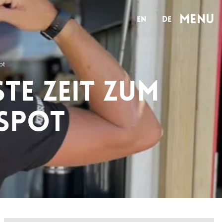
MENu
en
de
ot
ste Zeit zum
fspot