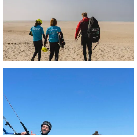
Beginnersgids voor kitesurfen in
Kijkduin
31/7/24
Gezinsuitje in Kijkduin: Leer Kitesurfen
met het hele gezin