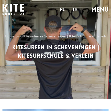
Menu
nl
en
Home
/
Blog
/
Kitesurfen in Scheveningen | Kitesurfschule & Verleih
Kitesurfen in Scheveningen |
Kitesurfschule & Verleih