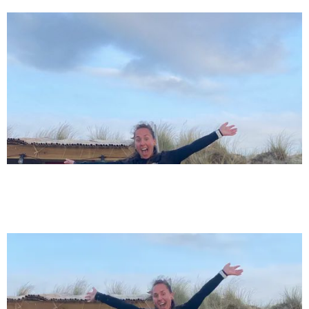
9/3/24
Kitesurfen in den Niederlanden, was du
wissen musst! | Kitesurf-Spot
9/3/24
Kitesurfen in Scheveningen |
Kitesurfschule & Verleih