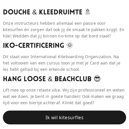
Douche & Kleedruimte 🚿
Onze instructeurs hebben allemaal een passie voor
kitesurfen én zorgen dat ook jij de smaak te pakken krijgt. En
hóe! Wedden dat jij binnen no-time op dat bord staat?
IKO-Certificering 🌞
Dit staat voor International Kiteboarding Organization. Na
het voltooien van een cursus toon je met je Card aan dat je
les hebt gehad bij een erkende school.
Hang Loose & BeaCHCLUB 😎
Lift mee op onze relaxte vibe. Wij zijn professioneel en weten
wat we doen. Je bent in goede handen! Ook maken we graag
tijd voor een biertje achteraf. Klinkt dat goed?
Ik wil kitesurfles