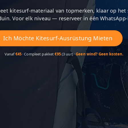
et kitesurf-materiaal van topmerken, klaar op het
kduin. Voor elk niveau — reserveer in één WhatsApp-
Ich Möchte Kitesurf-Ausrüstung Mieten
Vanaf
€45
· Compleet pakket
€95
(3 uur) ·
Geen wind? Geen kosten.