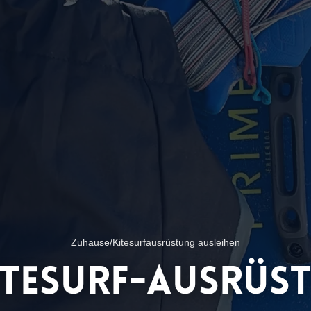
Zuhause
/
Kitesurfausrüstung ausleihen
itesurf-Ausrüs