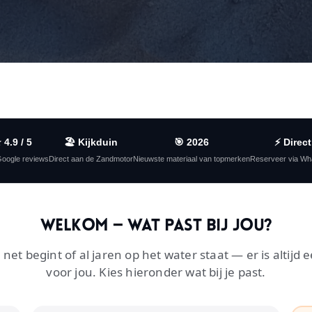
 4.9 / 5
🏖️ Kijkduin
🎯 2026
⚡ Direct
oogle reviews
Direct aan de Zandmotor
Nieuwste materiaal van topmerken
Reserveer via Wh
Welkom — wat past bij jou?
 net begint of al jaren op het water staat — er is altijd 
voor jou. Kies hieronder wat bij je past.