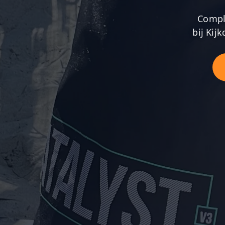
Comple
bij Kij