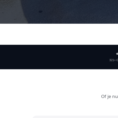
⭐
321+ G
Of je nu