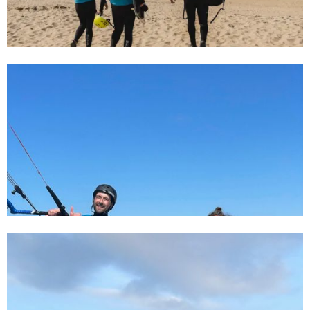
31/7/24
Gezinsuitje in Kijkduin: Leer Kitesurfen
met het hele gezin
9/3/24
Kitesurfen in den Niederlanden, was du
wissen musst! | Kitesurf-Spot