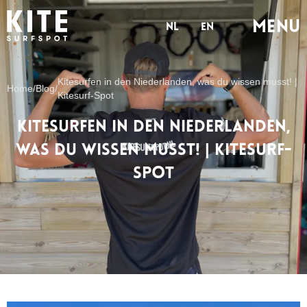
Menu
nl
en
Kitesurfen in den Niederlanden, was du wissen musst! |
Home
/
Blog
/
Kitesurf-Spot
Kitesurfen in den Niederlanden,
was du wissen musst! | Kitesurf-
Spot