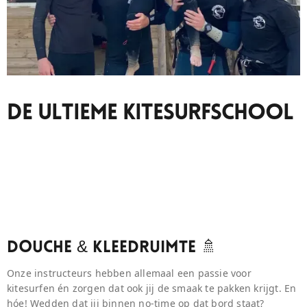
De Ultieme Kitesurfschool
Douche & Kleedruimte 🚿
Onze instructeurs hebben allemaal een passie voor
kitesurfen én zorgen dat ook jij de smaak te pakken krijgt. En
hóe! Wedden dat jij binnen no-time op dat bord staat?