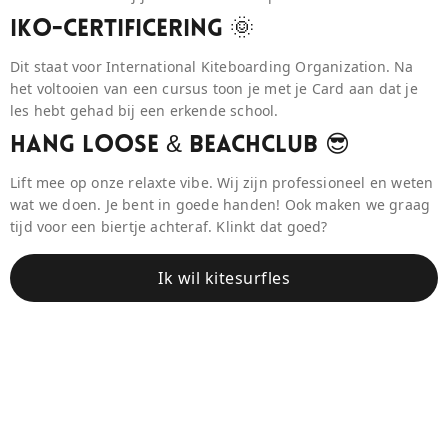
IKO-Certificering 🌞
Dit staat voor International Kiteboarding Organization. Na
het voltooien van een cursus toon je met je Card aan dat je
les hebt gehad bij een erkende school.
Hang Loose & BeaCHCLUB 😎
Lift mee op onze relaxte vibe. Wij zijn professioneel en weten
wat we doen. Je bent in goede handen! Ook maken we graag
tijd voor een biertje achteraf. Klinkt dat goed?
Ik wil kitesurfles