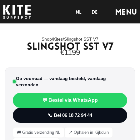
Menu
nl
de
Shop
/
Kites
/
Slingshot SST V7
Slingshot SST V7
Tab 1
€
1199
Op voorraad — vandaag besteld, vandaag
verzonden
💬 Bestel via WhatsApp
📞 Bel 06 18 72 94 44
🚚 Gratis verzending NL
📍 Ophalen in Kijkduin