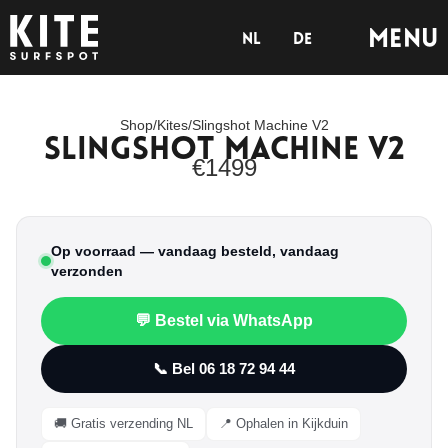
Menu
nl
de
Shop
/
Kites
/
Slingshot Machine V2
Slingshot Machine V2
Tab 1
€
1499
Op voorraad — vandaag besteld, vandaag
verzonden
💬 Bestel via WhatsApp
📞 Bel 06 18 72 94 44
🚚 Gratis verzending NL
📍 Ophalen in Kijkduin